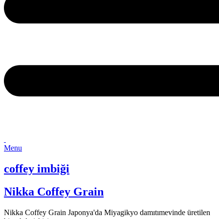
Menu
coffey imbiği
Nikka Coffey Grain
Nikka Coffey Grain Japonya'da Miyagikyo damıtımevinde üretilen