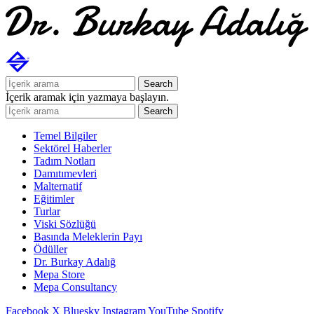
Search
İçerik aramak için yazmaya başlayın.
Search
Temel Bilgiler
Sektörel Haberler
Tadım Notları
Damıtımevleri
Malternatif
Eğitimler
Turlar
Viski Sözlüğü
Basında Meleklerin Payı
Ödüller
Dr. Burkay Adalığ
Mepa Store
Mepa Consultancy
Facebook
X
Bluesky
Instagram
YouTube
Spotify