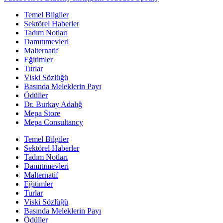
Temel Bilgiler
Sektörel Haberler
Tadım Notları
Damıtımevleri
Malternatif
Eğitimler
Turlar
Viski Sözlüğü
Basında Meleklerin Payı
Ödüller
Dr. Burkay Adalığ
Mepa Store
Mepa Consultancy
Temel Bilgiler
Sektörel Haberler
Tadım Notları
Damıtımevleri
Malternatif
Eğitimler
Turlar
Viski Sözlüğü
Basında Meleklerin Payı
Ödüller