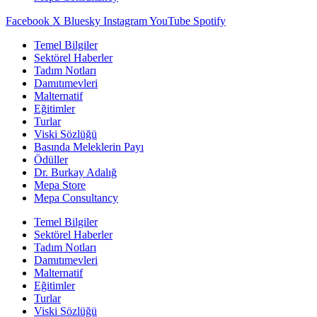
Facebook
X
Bluesky
Instagram
YouTube
Spotify
Temel Bilgiler
Sektörel Haberler
Tadım Notları
Damıtımevleri
Malternatif
Eğitimler
Turlar
Viski Sözlüğü
Basında Meleklerin Payı
Ödüller
Dr. Burkay Adalığ
Mepa Store
Mepa Consultancy
Temel Bilgiler
Sektörel Haberler
Tadım Notları
Damıtımevleri
Malternatif
Eğitimler
Turlar
Viski Sözlüğü