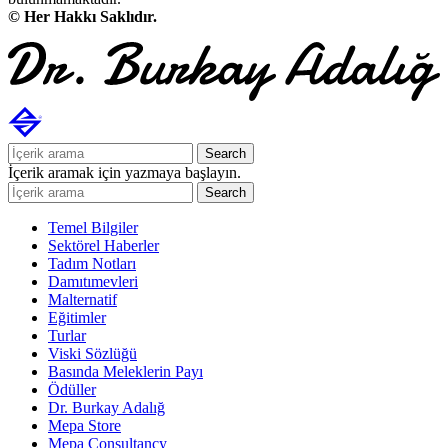
© Her Hakkı Saklıdır.
Search
İçerik aramak için yazmaya başlayın.
Search
Temel Bilgiler
Sektörel Haberler
Tadım Notları
Damıtımevleri
Malternatif
Eğitimler
Turlar
Viski Sözlüğü
Basında Meleklerin Payı
Ödüller
Dr. Burkay Adalığ
Mepa Store
Mepa Consultancy