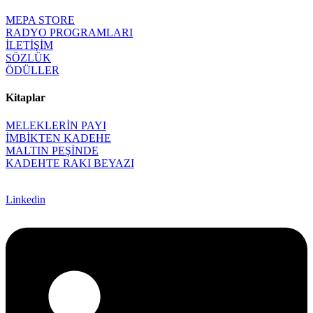
MEPA STORE
RADYO PROGRAMLARI
İLETİŞİM
SÖZLÜK
ÖDÜLLER
Kitaplar
MELEKLERİN PAYI
İMBİKTEN KADEHE
MALTIN PEŞİNDE
KADEHTE RAKI BEYAZI
Linkedin