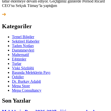
tatlar eklemeye devam ediyor. Geçtiğimiz günlerde Pernod Ricard
CEO’su Selçuk Tümay’la yaptığım
Kategoriler
Temel Bilgiler
Sektörel Haberler
Tadım Notları
Damıtımevleri
Malternatif
Eğitimler
Turlar
Viski Sözlüğü
Basında Meleklerin Payı
Ödüller
Dr. Burkay Adalığ
Mepa Store
Mepa Consultancy
Son Yazılar