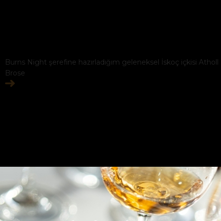
Burns Night şerefine hazırladığım geleneksel İskoç içkisi Atholl
Brose