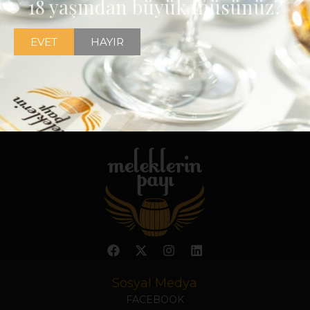
18 yaşından büyük müsünüz?
EVET
HAYIR
Sosyal Medya
FACEBOOK