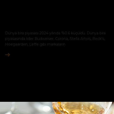
Dünya bira piyasası 2024 yılında %0.6 küçüldü. Dünya bira
piyasasında lider Budweiser, Corona, Stella Artois, Beck’s,
Hoegaarden, Leffe gibi markaların