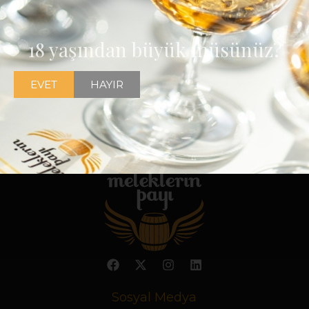
18 yaşından büyük müsünüz?
EVET
HAYIR
Sosyal Medya