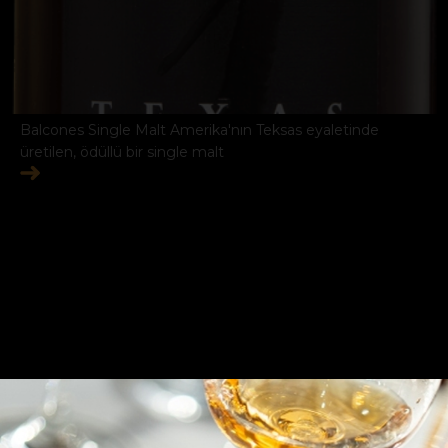
Balcones Single Malt Amerika'nın Teksas eyaletinde
üretilen, ödüllü bir single malt