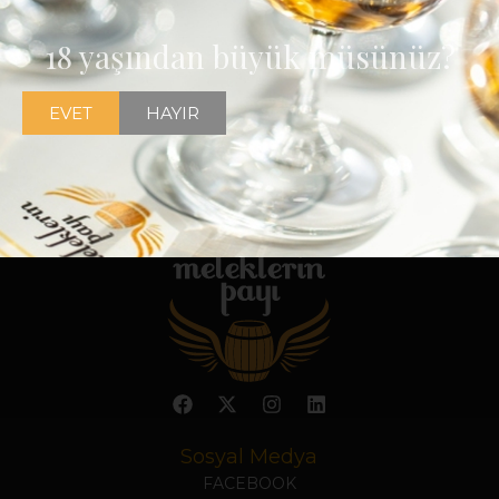
18 yaşından büyük müsünüz?
EVET
HAYIR
Sosyal Medya
FACEBOOK