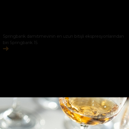
Springbank damıtımevinin en uzun bitişli ekspresyonlarından
biri Springbank 15