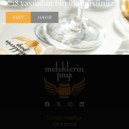
18 yaşından büyük müsünüz?
EVET
HAYIR
Sosyal Medya
FACEBOOK